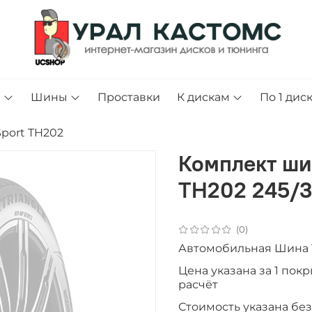
и
Шины
Проставки
К дискам
По 1 дис
 Sport TH202
Комплект шин
TH202 245/3
(0)
Автомобильная Шина Tr
Цена указана за 1 пок
расчёт
Стоимость указана без