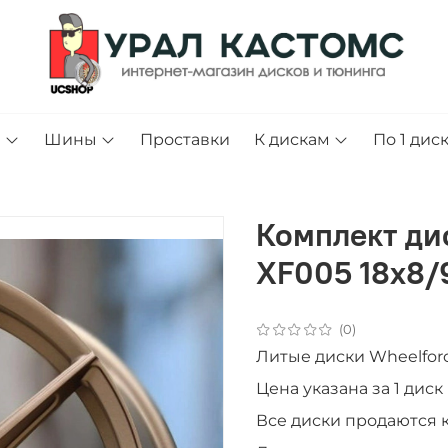
и
Шины
Проставки
К дискам
По 1 дис
Комплект ди
XF005 18x8/9
(0)
Литые диски Wheelforc
Цена указана за 1 диск
Все диски продаютcя 