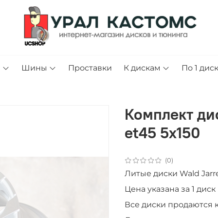
и
Шины
Проставки
К дискам
По 1 дис
Комплект дис
et45 5x150
(0)
Литые диски Wald Jarre
Цена указана за 1 дис
Все диски продаютcя 