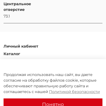
Центральное
отверстие
73.1
Личный кабинет
Каталог
Доставка и оплата
Гарантийные обязательства
Продолжая использовать наш сайт, вы даете
Обмен и возврат
согласие на обработку файлов cookie, которые
Контакты
обеспечивают правильную работу сайта и
соглашаетесь с нашей
Политикой безопасности
ООО "Юрал Кастомс" 2011-2026
Понятно