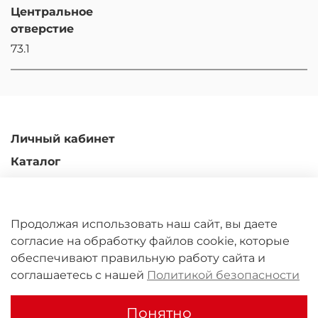
Центральное
отверстие
73.1
Личный кабинет
Каталог
Доставка и оплата
Гарантийные обязательства
Продолжая использовать наш сайт, вы даете
Обмен и возврат
согласие на обработку файлов cookie, которые
Контакты
обеспечивают правильную работу сайта и
соглашаетесь с нашей
Политикой безопасности
ООО "Юрал Кастомс" 2011-2026
Понятно