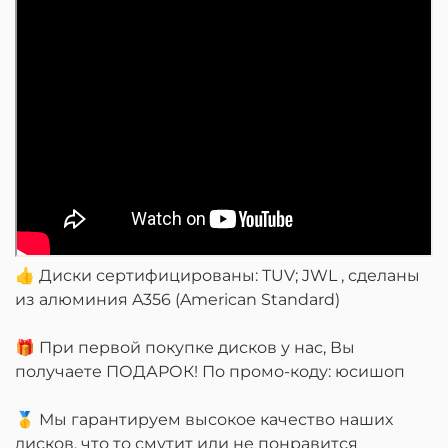
👍 Диски сертифицированы: TUV; JWL , сделаны
из алюминия A356 (American Standard)
🎁 При первой покупке дисков у нас, Вы
получаете ПОДАРОК! По промо-коду: юсишоп
🥇 Мы гарантируем высокое качество наших
дисков, что то смутит или не понравится