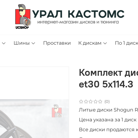
и
Шины
Проставки
К дискам
По 1 дис
Комплект ди
et30 5x114.3
(0)
Литые диски Shogun R
Цена указана за 1 диск
Все диски продаютcя 