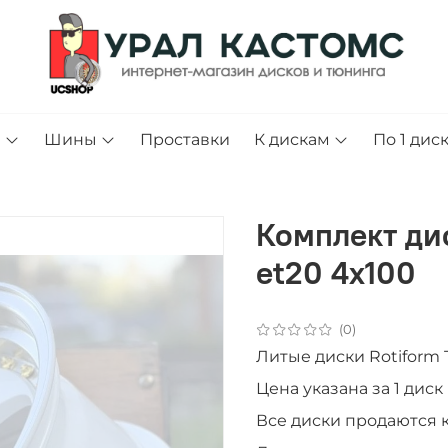
и
Шины
Проставки
К дискам
По 1 дис
Комплект ди
et20 4x100
(0)
Литые диски Rotiform 
Цена указана за 1 диск
Все диски продаютcя 