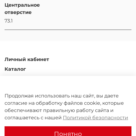
Центральное
отверстие
73.1
Личный кабинет
Каталог
Доставка и оплата
Гарантийные обязательства
Продолжая использовать наш сайт, вы даете
Обмен и возврат
согласие на обработку файлов cookie, которые
Контакты
обеспечивают правильную работу сайта и
соглашаетесь с нашей
Политикой безопасности
ООО "Юрал Кастомс" 2011-2026
Понятно