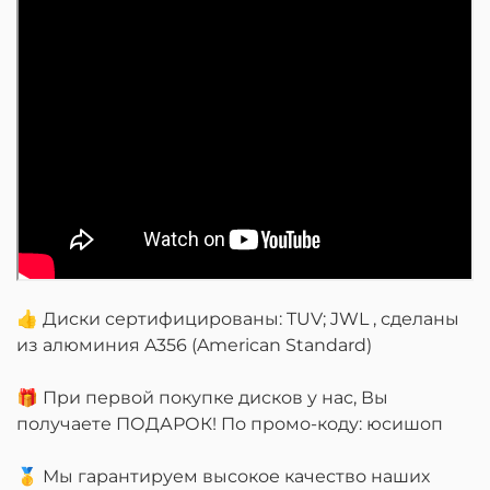
👍 Диски сертифицированы: TUV; JWL , сделаны
из алюминия A356 (American Standard)
🎁 При первой покупке дисков у нас, Вы
получаете ПОДАРОК! По промо-коду: юсишоп
🥇 Мы гарантируем высокое качество наших