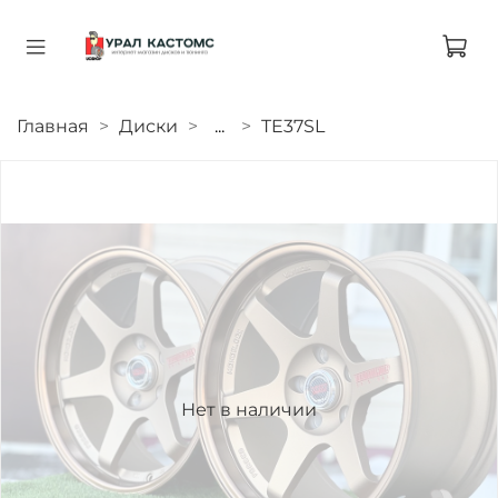
Главная
Диски
...
TE37SL
Нет в наличии