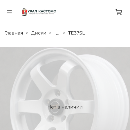
Главная
Диски
...
TE37SL
Нет в наличии