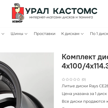
и
Шины
Проставки
К дискам
По 1 дис
Комплект дис
4x100/4x114.
(0)
Литые диски Rays CE28
Цена указана за 1 дис
Все диски продаютcя 