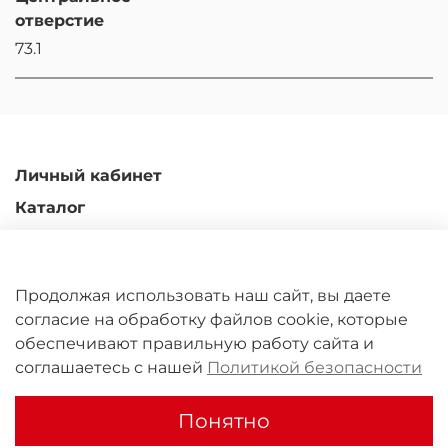
отверстие
73.1
Личный кабинет
Каталог
Доставка и оплата
Гарантийные обязательства
Продолжая использовать наш сайт, вы даете
Обмен и возврат
согласие на обработку файлов cookie, которые
Контакты
обеспечивают правильную работу сайта и
соглашаетесь с нашей
Политикой безопасности
ООО "Юрал Кастомс" 2011-2026
Понятно