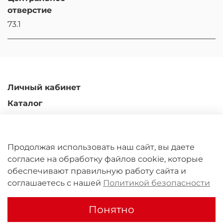
отверстие
73.1
Личный кабинет
Каталог
Доставка и оплата
Гарантийные обязательства
Продолжая использовать наш сайт, вы даете
Обмен и возврат
согласие на обработку файлов cookie, которые
Контакты
обеспечивают правильную работу сайта и
соглашаетесь с нашей
Политикой безопасности
ООО "Юрал Кастомс" 2011-2026
Понятно