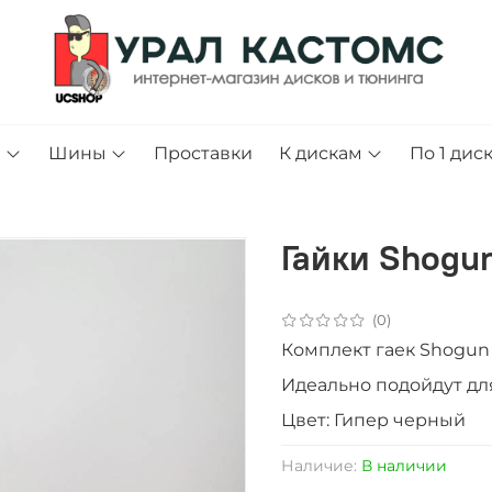
и
Шины
Проставки
К дискам
По 1 дис
Гайки Shogun
(0)
Комплект гаек Shogun 
Идеально подойдут дл
Цвет: Гипер черный
Наличие:
В наличии