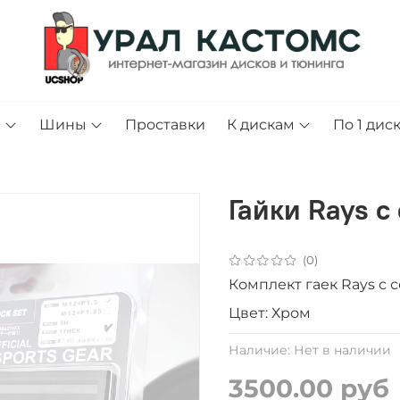
и
Шины
Проставки
К дискам
По 1 дис
Гайки Rays с
(0)
Комплект гаек Rays с с
Цвет: Хром
Наличие:
Нет в наличии
3500.00 руб