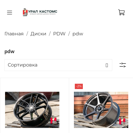
Главная
Диски
PDW
pdw
pdw
-2%