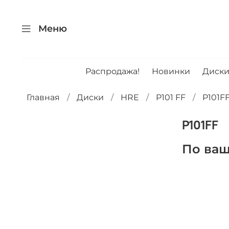
Меню
Распродажа!
Новинки
Диск
Главная
Диски
HRE
P101 FF
P101F
P101FF
По ваш