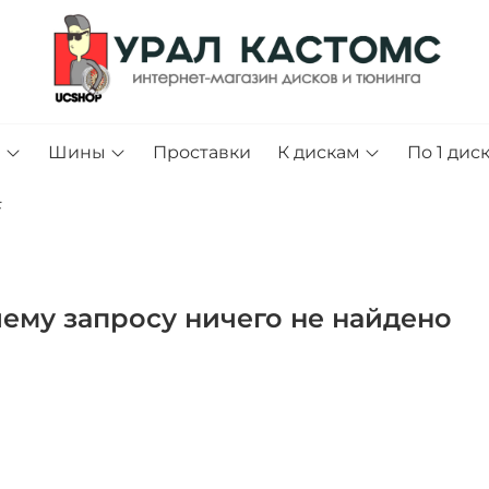
и
Шины
Проставки
К дискам
По 1 дис
F
ему запросу ничего не найдено